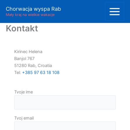
Skip
Chorwacja wyspa Rab
to
Mały kraj na wielkie wakacje
content
Kontakt
Kirinec Helena
Banjol 767
51280 Rab, Croatia
Tel:
+385 97 63 18 108
Tvoje ime
Tvoj email